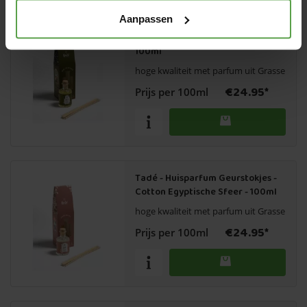
Aanpassen
Tadé - Huisparfom Geurstokjes -
Ceder Houtachtig Oriëntaals -
100ml
hoge kwaliteit met parfum uit Grasse
€24.95*
Prijs per 100ml
Tadé - Huisparfum Geurstokjes -
Cotton Egyptische Sfeer - 100ml
hoge kwaliteit met parfum uit Grasse
€24.95*
Prijs per 100ml