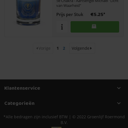
5e Chakra - Aartsengel Michaël "Licht
van Waarheid"
€5.25*
Prijs per Stuk
Vorige
1
2
Volgende
Klantenservice
Categorieën
*Alle bedragen zijn inclusief BTW | © 2022 Groenlijf Roermond
B.V.