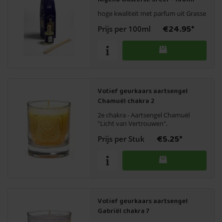
hoge kwaliteit met parfum uit Grasse
€24.95*
Prijs per 100ml
Votief geurkaars aartsengel
Chamuël chakra 2
2e chakra - Aartsengel Chamuël
"Licht van Vertrouwen".
€5.25*
Prijs per Stuk
Votief geurkaars aartsengel
Gabriël chakra 7