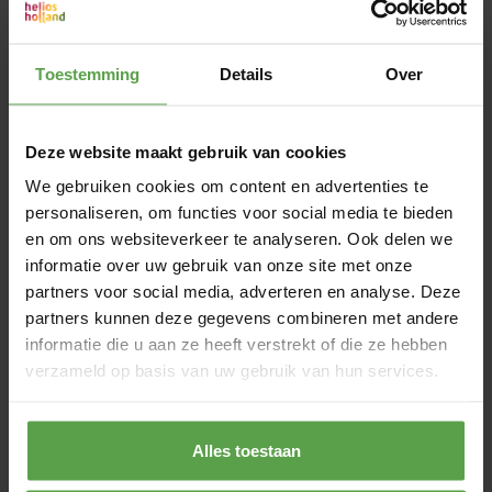
Toestemming
Details
Over
Tadé - Geurkaars - Neroli
Adalusische Sfeer - 35 uur
hoge kwaliteit met parfum uit Grasse
Deze website maakt gebruik van cookies
€19.95*
Prijs per stuk
We gebruiken cookies om content en advertenties te
personaliseren, om functies voor social media te bieden
en om ons websiteverkeer te analyseren. Ook delen we
informatie over uw gebruik van onze site met onze
partners voor social media, adverteren en analyse. Deze
Tadé - Geurkaars - Nigella
partners kunnen deze gegevens combineren met andere
Oosterse Sfeer - 35 uur
informatie die u aan ze heeft verstrekt of die ze hebben
hoge kwaliteit met parfum uit Grasse
verzameld op basis van uw gebruik van hun services.
€19.95*
Prijs per stuk
Alles toestaan