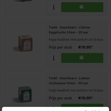
Tadé - Geurkaars - Cotton
Egyptische Sfeer - 35 uur
hoge kwaliteit met parfum uit Grasse
€19.95*
Prijs per stuk
Tadé - Geurkaars - Lemon
Siciliaanse Sfeer - 35 uur
hoge kwaliteit met parfum uit Grasse
€19.95*
Prijs per stuk