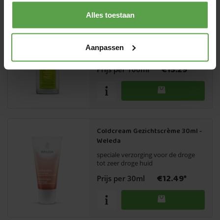
Alles toestaan
Citrus Deodorant 100ml - Weleda
bevat pure etherische oliën van
Aanpassen
citroen en sinaasappel
€15.29*
Prijs per 100ml
Coldcream Gezichtscrème 30ml -
Weleda
speciale verzorging voor de droge
tot zeer droge huid
€12.49*
Prijs per 30ml