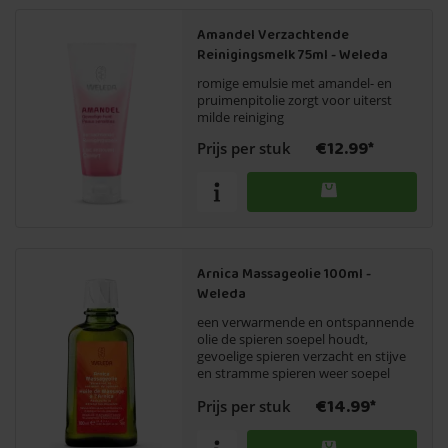
Amandel Verzachtende
Reinigingsmelk 75ml - Weleda
romige emulsie met amandel- en
pruimenpitolie zorgt voor uiterst
milde reiniging
€12.99*
Prijs per stuk
Arnica Massageolie 100ml -
Weleda
een verwarmende en ontspannende
olie de spieren soepel houdt,
gevoelige spieren verzacht en stijve
en stramme spieren weer soepel
maakt
€14.99*
Prijs per stuk