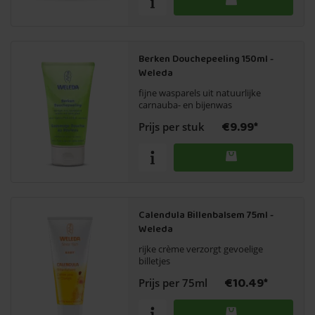
Berken Douchepeeling 150ml -
Weleda
fijne wasparels uit natuurlijke
carnauba- en bijenwas
€9.99*
Prijs per stuk
Calendula Billenbalsem 75ml -
Weleda
rijke crème verzorgt gevoelige
billetjes
€10.49*
Prijs per 75ml