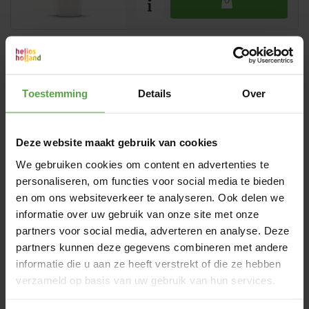
Calendula Welterustenbad
200ml- Weleda
Toestemming
Details
Over
kruidige badmelk bevat heilzame
ingrediënten die de ontspannende
werking van het badwater
€12.49*
Prijs per 200ml
Deze website maakt gebruik van cookies
We gebruiken cookies om content en advertenties te
personaliseren, om functies voor social media te bieden
en om ons websiteverkeer te analyseren. Ook delen we
informatie over uw gebruik van onze site met onze
Citrus Bodylotion 200ml - Weleda
partners voor social media, adverteren en analyse. Deze
verkoelt en hydrateert
partners kunnen deze gegevens combineren met andere
€14.99*
informatie die u aan ze heeft verstrekt of die ze hebben
Prijs per 200ml
verzameld op basis van uw gebruik van hun services.