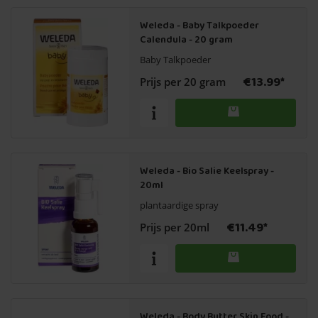
Weleda - Baby Talkpoeder
Calendula - 20 gram
Baby Talkpoeder
€13.99*
Prijs per 20 gram
Weleda - Bio Salie Keelspray -
20ml
plantaardige spray
€11.49*
Prijs per 20ml
Weleda - Body Butter Skin Food -