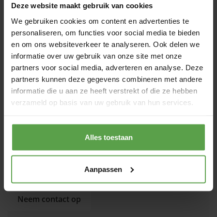
Deze website maakt gebruik van cookies
€
8,49
We gebruiken cookies om content en advertenties te
incl. btw
personaliseren, om functies voor social media te bieden
Prijs per 40 gram
en om ons websiteverkeer te analyseren. Ook delen we
informatie over uw gebruik van onze site met onze
Bestellen
partners voor social media, adverteren en analyse. Deze
partners kunnen deze gegevens combineren met andere
informatie die u aan ze heeft verstrekt of die ze hebben
Gratis verzending vanaf €49,-
verzameld op basis van uw gebruik van hun services.
10% korting op omdoos!*
90% van de bestellingen voor 15.00 uur vertrekt dezelfde
dag
Alles toestaan
Stel een vraag
Aanpassen
Heb je een vraag over dit product of wil je meer informatie?
Neem contact op